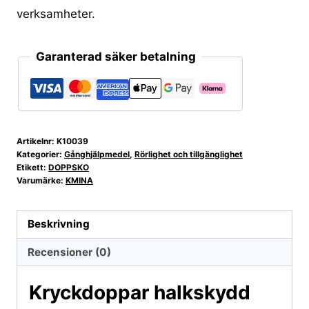
verksamheter.
Garanterad säker betalning
Artikelnr:
K10039
Kategorier:
Gånghjälpmedel
,
Rörlighet och tillgänglighet
Etikett:
DOPPSKO
Varumärke:
KMINA
Beskrivning
Recensioner (0)
Kryckdoppar halkskydd