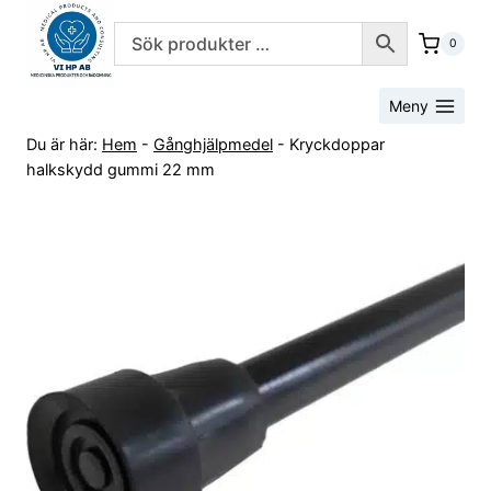
Skip
to
0
content
Meny
Du är här:
Hem
-
Gånghjälpmedel
-
Kryckdoppar
halkskydd gummi 22 mm