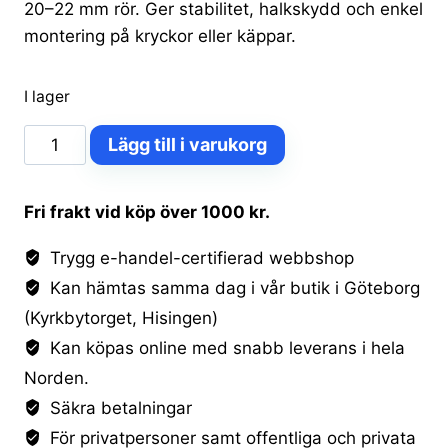
20–22 mm rör. Ger stabilitet, halkskydd och enkel
montering på kryckor eller käppar.
I lager
Kryckdoppar
Lägg till i varukorg
halkskydd
gummi
Fri frakt vid köp över 1000 kr.
22
mm
Trygg e-handel-certifierad webbshop
mängd
Kan hämtas samma dag i vår butik i Göteborg
(Kyrkbytorget, Hisingen)
Kan köpas online med snabb leverans i hela
Norden.
Säkra betalningar
För privatpersoner samt offentliga och privata