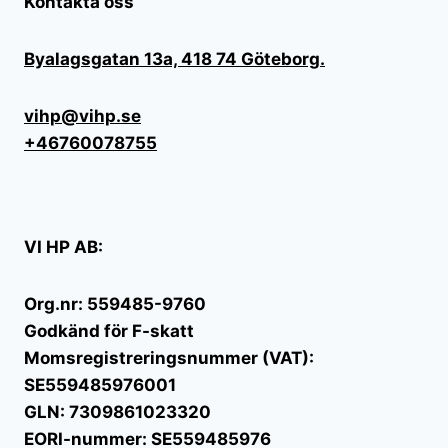
Kontakta oss
Byalagsgatan 13a, 418 74 Göteborg.
vihp@vihp.se
+46760078755
VI HP AB:
Org.nr: 559485-9760
Godkänd för F-skatt
Momsregistreringsnummer (VAT):
SE559485976001
GLN: 7309861023320
EORI-nummer: SE559485976